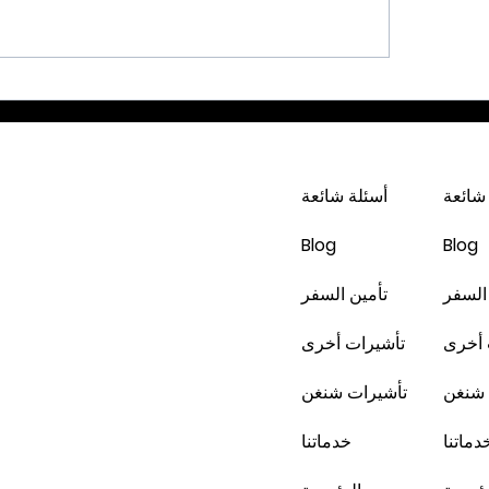
دبي * شهر 2 / 2023 -4 أيام - 229
202 -6 أيام - 425 دينار
شائعة
أسئلة شائعة
Blog
Blog
السفر
تأمين السفر
 أخرى
تأشيرات أخرى
 شنغن
تأشيرات شنغن
دماتنا
خدماتنا