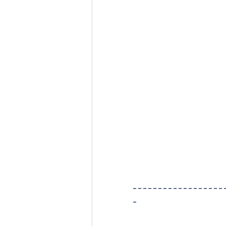
------------------
-