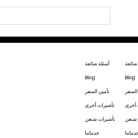
دبي * شهر 2 / 2023 -4 أيام - 229
202 -6 أيام - 425 دينار
شائعة
أسئلة شائعة
Blog
Blog
السفر
تأمين السفر
 أخرى
تأشيرات أخرى
 شنغن
تأشيرات شنغن
دماتنا
خدماتنا