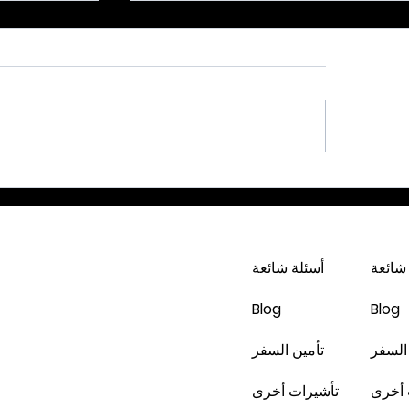
دبي * شهر 2 / 2023 -4 أيام - 229
202 -6 أيام - 425 دينار
شائعة
أسئلة شائعة
Blog
Blog
السفر
تأمين السفر
 أخرى
تأشيرات أخرى