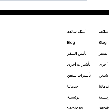
دبي * شهر 2 / 2023 -4 أيام - 229
202 -6 أيام - 425 دينار
شائعة
أسئلة شائعة
Blog
Blog
السفر
تأمين السفر
 أخرى
تأشيرات أخرى
 شنغن
تأشيرات شنغن
دماتنا
خدماتنا
رئيسية
الرئيسية
Services
Servi